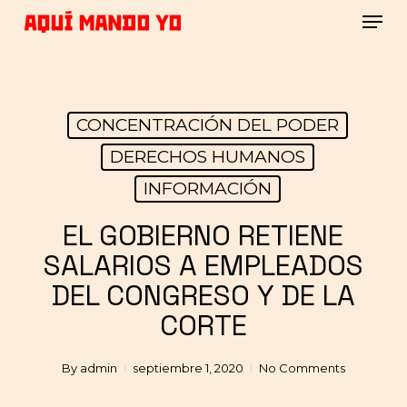
Skip
Men
to
main
Close
content
Menu
CONCENTRACIÓN DEL PODER
DERECHOS HUMANOS
INFORMACIÓN
EL GOBIERNO RETIENE
SALARIOS A EMPLEADOS
DEL CONGRESO Y DE LA
CORTE
By
admin
septiembre 1, 2020
No Comments