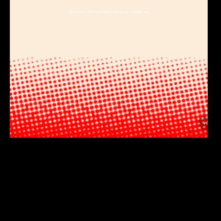
No hay comentarios que mostrar.
Metodología
Créditos
Dromomanos
Un proyecto de