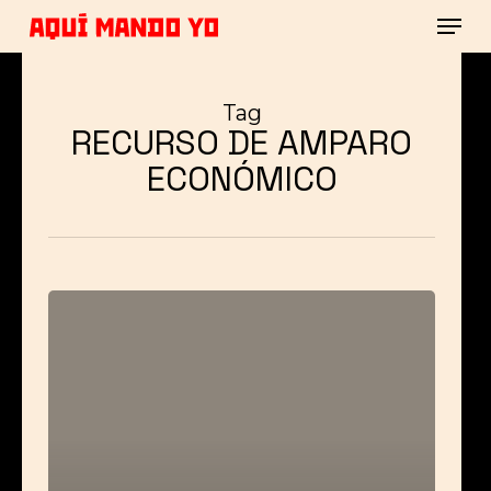
Men
Skip
to
main
Close
content
Menu
Tag
RECURSO DE AMPARO
ECONÓMICO