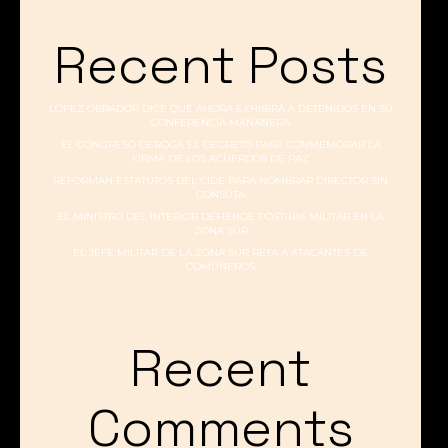
Recent Posts
LÓPEZ OBRADOR DICE QUE AHORA EXHIBIRÁ A DETENIDOS EN SU
CONFERENCIA MAÑANERA
EL CONGRESO DEROGA EL DECRETO PARA CONMEMORAR LA
FIRMA DE LOS ACUERDOS DE PAZ
REFORMAN ESTATUTOS DEL CIDE PARA NOMBRAR DIRECTOR SIN
CONSUTA
EL MINISTRO DEL INTERIOR DEFIENDE POSTURA MILITAR EN LA
ZONA SUR
EL JEFE MILITAR DE LA ZONA SUR RETA A ATACANTES DE
COMUNEROS
Recent
Comments