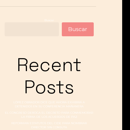
Buscar
Buscar
Recent
Posts
LÓPEZ OBRADOR DICE QUE AHORA EXHIBIRÁ A
DETENIDOS EN SU CONFERENCIA MAÑANERA
EL CONGRESO DEROGA EL DECRETO PARA CONMEMORAR
LA FIRMA DE LOS ACUERDOS DE PAZ
REFORMAN ESTATUTOS DEL CIDE PARA NOMBRAR
DIRECTOR SIN CONSUTA