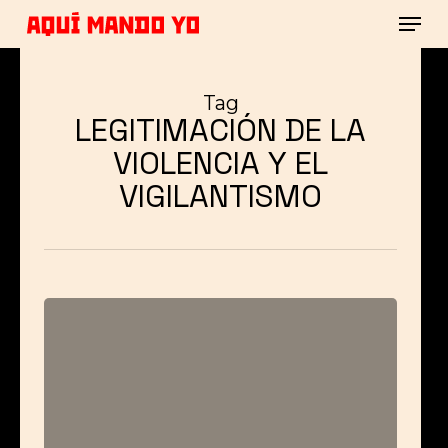
Men
Skip
to
main
Close
content
Menu
Tag
LEGITIMACIÓN DE LA
VIOLENCIA Y EL
VIGILANTISMO