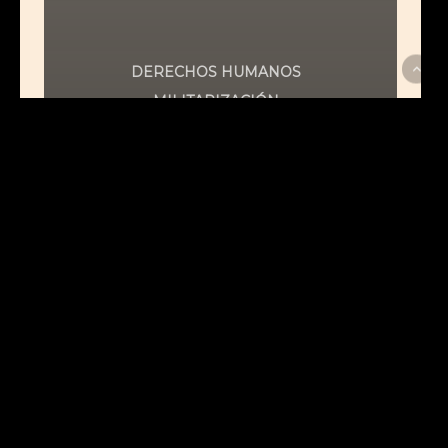
DERECHOS HUMANOS
MILITARIZACIÓN
LA RELATORÍA PARA
EVALUAR EL
ESTALLIDO SOCIAL
RESPONSABILIZA A LA
POLICÍA DE USO
EXCESIVO DE LA
FUERZA