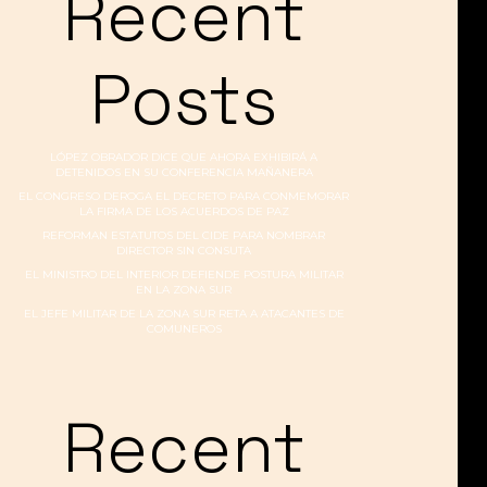
Recent
Posts
LÓPEZ OBRADOR DICE QUE AHORA EXHIBIRÁ A
DETENIDOS EN SU CONFERENCIA MAÑANERA
EL CONGRESO DEROGA EL DECRETO PARA CONMEMORAR
LA FIRMA DE LOS ACUERDOS DE PAZ
REFORMAN ESTATUTOS DEL CIDE PARA NOMBRAR
DIRECTOR SIN CONSUTA
EL MINISTRO DEL INTERIOR DEFIENDE POSTURA MILITAR
EN LA ZONA SUR
EL JEFE MILITAR DE LA ZONA SUR RETA A ATACANTES DE
COMUNEROS
Recent