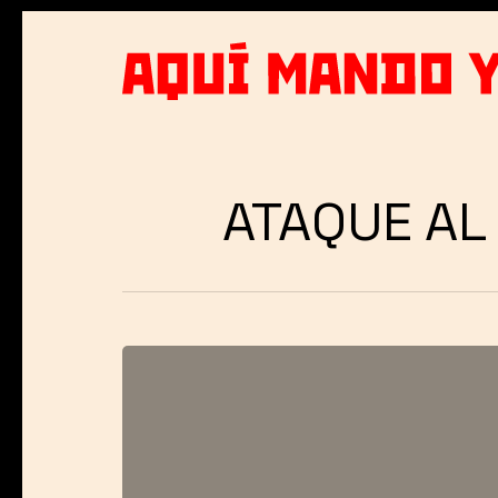
Skip
to
main
content
ATAQUE AL