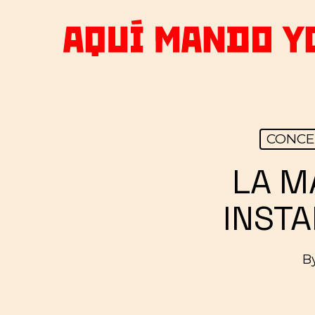
Skip
to
main
content
CONCE
LA M
INSTA
B