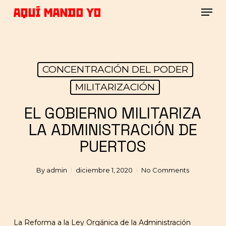
Skip
Men
to
main
Close
content
Menu
CONCENTRACIÓN DEL PODER
MILITARIZACIÓN
EL GOBIERNO MILITARIZA
LA ADMINISTRACIÓN DE
PUERTOS
By
admin
diciembre 1, 2020
No Comments
La Reforma a la Ley Orgánica de la Administración