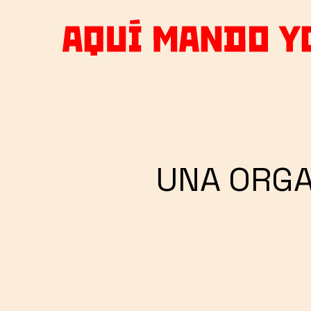
Skip
to
main
content
UNA ORGA