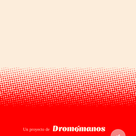
Dromomanos
Un proyecto de