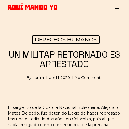
Skip
Men
to
main
Close
content
Menu
DERECHOS HUMANOS
UN MILITAR RETORNADO ES
ARRESTADO
By
admin
abril 1, 2020
No Comments
El sargento de la Guardia Nacional Bolivariana, Alejandro
Matos Delgado, fue detenido luego de haber regresado
tras una estadía de dos años en Colombia, país al que
había emigrado como consecuencia de la precaria