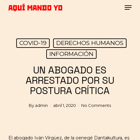
Skip
Men
to
main
Close
content
Menu
COVID-19
DERECHOS HUMANOS
INFORMACIÓN
UN ABOGADO ES
ARRESTADO POR SU
POSTURA CRÍTICA
By
admin
abril 1, 2020
No Comments
El abogado Iván Vírgüez, de la oenegé Dantakultura, es