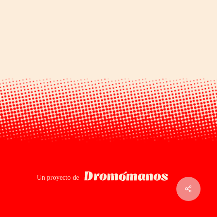
Dromomanos
Un proyecto de