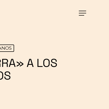
Menu
ANOS
RA» A LOS
OS