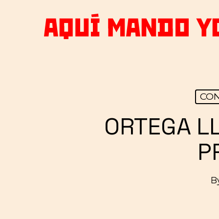
Skip
to
main
content
CON
ORTEGA L
P
B