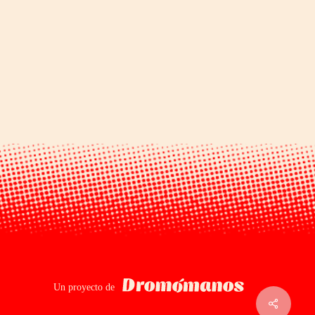
Dromomanos
Un proyecto de