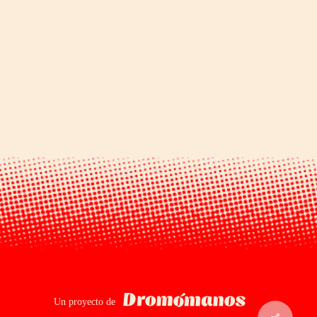
Dromomanos
Un proyecto de