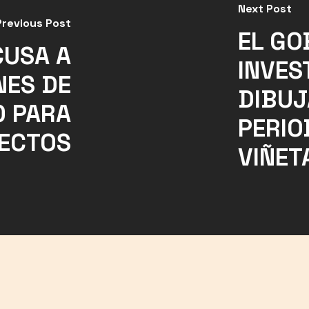
Next Post
Previous Post
EL GO
CUSA A
INVES
NES DE
DIBUJ
O PARA
PERIO
YECTOS
VIÑET