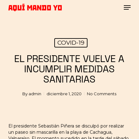
Skip
Men
to
main
Close
content
Menu
COVID-19
EL PRESIDENTE VUELVE A
INCUMPLIR MEDIDAS
SANITARIAS
By
admin
diciembre 1, 2020
No Comments
El presidente Sebastián Piñera se disculpó por realizar
un paseo sin mascarilla en la playa de Cachagua,
Valparaíso. El momento sucedido en la tarde del sábado