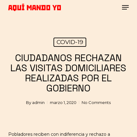
Skip
Men
to
main
Close
content
Menu
COVID-19
CIUDADANOS RECHAZAN
LAS VISITAS DOMICILIARES
REALIZADAS POR EL
GOBIERNO
By
admin
marzo 1, 2020
No Comments
Pobladores reciben con indiferencia y rechazo a