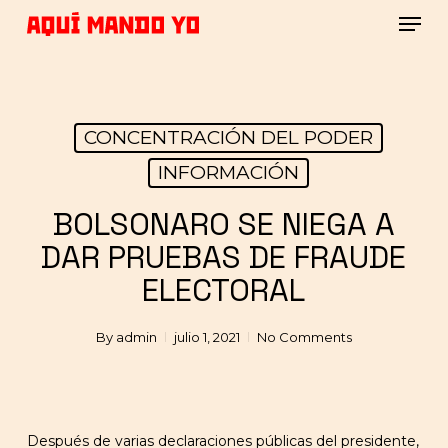
Skip
Men
to
main
Close
content
Menu
CONCENTRACIÓN DEL PODER
INFORMACIÓN
BOLSONARO SE NIEGA A
DAR PRUEBAS DE FRAUDE
ELECTORAL
By
admin
julio 1, 2021
No Comments
Después de varias declaraciones públicas del presidente,