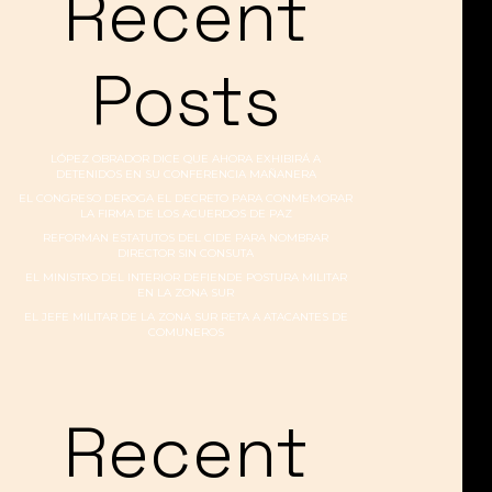
Recent
Posts
LÓPEZ OBRADOR DICE QUE AHORA EXHIBIRÁ A
DETENIDOS EN SU CONFERENCIA MAÑANERA
EL CONGRESO DEROGA EL DECRETO PARA CONMEMORAR
LA FIRMA DE LOS ACUERDOS DE PAZ
REFORMAN ESTATUTOS DEL CIDE PARA NOMBRAR
DIRECTOR SIN CONSUTA
EL MINISTRO DEL INTERIOR DEFIENDE POSTURA MILITAR
EN LA ZONA SUR
EL JEFE MILITAR DE LA ZONA SUR RETA A ATACANTES DE
COMUNEROS
Recent