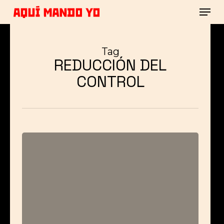
Men
Skip
to
main
Close
content
Menu
Tag
REDUCCIÓN DEL
CONTROL