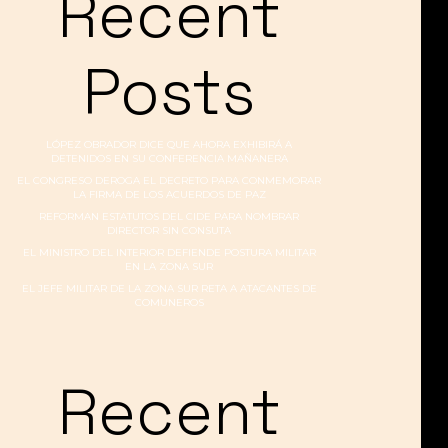
Recent
Posts
LÓPEZ OBRADOR DICE QUE AHORA EXHIBIRÁ A
DETENIDOS EN SU CONFERENCIA MAÑANERA
EL CONGRESO DEROGA EL DECRETO PARA CONMEMORAR
LA FIRMA DE LOS ACUERDOS DE PAZ
REFORMAN ESTATUTOS DEL CIDE PARA NOMBRAR
DIRECTOR SIN CONSUTA
EL MINISTRO DEL INTERIOR DEFIENDE POSTURA MILITAR
EN LA ZONA SUR
EL JEFE MILITAR DE LA ZONA SUR RETA A ATACANTES DE
COMUNEROS
Recent