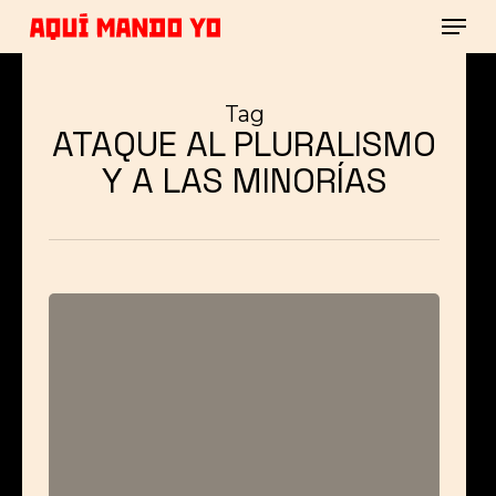
Men
Skip
to
main
Close
content
Menu
Tag
ATAQUE AL PLURALISMO
Y A LAS MINORÍAS